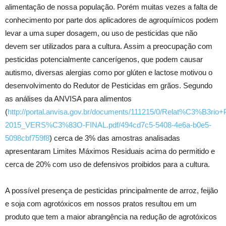
alimentação de nossa população. Porém muitas vezes a falta de
conhecimento por parte dos aplicadores de agroquímicos podem
levar a uma super dosagem, ou uso de pesticidas que não
devem ser utilizados para a cultura. Assim a preocupação com
pesticidas potencialmente cancerígenos, que podem causar
autismo, diversas alergias como por glúten e lactose motivou o
desenvolvimento do Redutor de Pesticidas em grãos. Segundo
as análises da ANVISA para alimentos
(
http://portal.anvisa.gov.br/documents/111215/0/Relat%C3%B3ri
2015_VERS%C3%83O-FINAL.pdf/494cd7c5-5408-4e6a-b0e5-
5098cbf759f8
) cerca de 3% das amostras analisadas
apresentaram Limites Máximos Residuais acima do permitido e
cerca de 20% com uso de defensivos proibidos para a cultura.
A possível presença de pesticidas principalmente de arroz, feijão
e soja com agrotóxicos em nossos pratos resultou em um
produto que tem a maior abrangência na redução de agrotóxicos