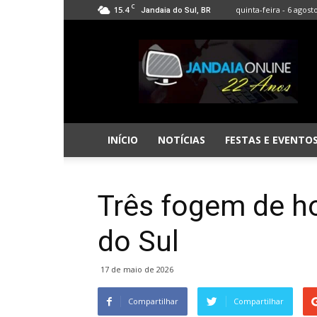
C
15.4
quinta-feira - 6 agost
Jandaia do Sul, BR
Jandaia
Online
INÍCIO
NOTÍCIAS
FESTAS E EVENTO
Três fogem de h
do Sul
17 de maio de 2026
Compartilhar
Compartilhar