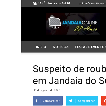
C
15.4
quinta-feira - 6 agost
Jandaia do Sul, BR
Jandaia
Online
INÍCIO
NOTÍCIAS
FESTAS E EVENTO
Suspeito de roub
em Jandaia do S
19 de agosto de 2025
Compartilhar
Compartilhar