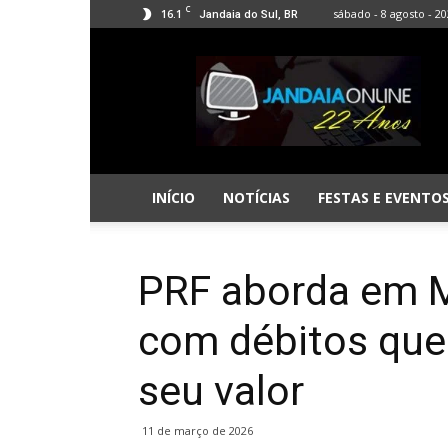
C
16.1
sábado - 8 agosto - 2
Jandaia do Sul, BR
Jandaia
Online
INÍCIO
NOTÍCIAS
FESTAS E EVENTO
PRF aborda em M
com débitos que
seu valor
11 de março de 2026