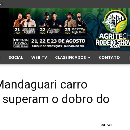
026
S
SOCIAL
WEB TV
CLASSIFICADOS
CONTATO
andaguari carro
 superam o dobro do
641