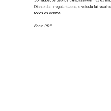
Somados, os débitos ultrapassavam R$ 85 mil, 
Diante das irregularidades, o veículo foi recolh
todos os débitos.
Fonte PRF
.