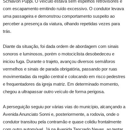
Schiavon Puppi. O veículo estava sem espelhos retrovisores e
com escapamento emitindo ruído excessivo. O condutor levava
uma passageira e demonstrou comportamento suspeito ao
perceber a presença da viatura, olhando repetidas vezes para
trás.
Diante da situação, foi dada ordem de abordagem com sinais
sonoros e luminosos, porém o motociclista desobedeceu e
iniciou fuga. Durante o trajeto, avançou diversos semáforos
vermelhos e sinais de parada obrigatória, passando por ruas
movimentadas da região central e colocando em risco pedestres
e frequentadores da igreja matriz. Em determinado momento,
chegou a ultrapassar outro veículo de forma perigosa.
A perseguição seguiu por várias vias do município, alcançando a
Avenida Anunciato Sonni e, posteriormente, a rodovia, onde o
condutor transitou pela contramão e quase colidiu frontalmente
com outro automóvel. Já na Avenida Tancredo Neves, ao tentar