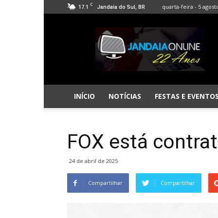
C
17.1
quarta-feira - 5 agost
Jandaia do Sul, BR
Jandaia
Online
INÍCIO
NOTÍCIAS
FESTAS E EVENTO
FOX está contra
24 de abril de 2025
Compartilhar
Compartilhar