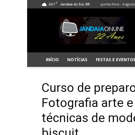
C
24.7
quinta-feira - 6 agost
Jandaia do Sul, BR
Jandaia
Online
INÍCIO
NOTÍCIAS
FESTAS E EVENTO
Curso de prepar
Fotografia arte e
técnicas de mo
biscuit