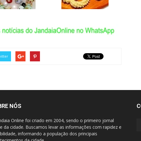
itter
BRE NÓS
C
ndaia Online foi criado em 2004, sendo o primeiro jornal
ne da cidade. Buscamos levar as informações com rapidez e
ibilidade, informando a população dos principais
tecimentos da cidade.