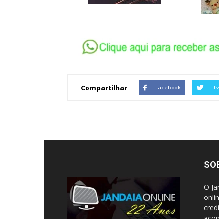
Compartilhar
Facebook
Tw
SO
O Ja
onli
cred
acon