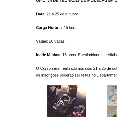
OFICINA DE TÉCNICAS DE MODELAGEM C
Data
: 21 a 25 de outubro
Carga Horária
: 15 horas
Vagas
: 20 vagas
Idade Mínima
: 16 anos Escolaridade ser Alfab
O Curso será realizado nos dias 21 a 25 de ou
as inscrições poderão ser feitas no Departame