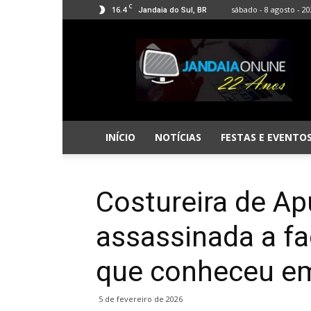
C
16.4
sábado - 8 agosto - 2
Jandaia do Sul, BR
Jandaia
Online
INÍCIO
NOTÍCIAS
FESTAS E EVENTO
Costureira de Ap
assassinada a f
que conheceu em
5 de fevereiro de 2026