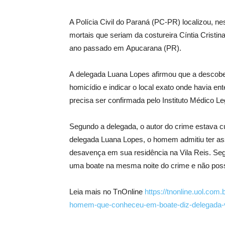
A Polícia Civil do Paraná (PC-PR) localizou, nest
mortais que seriam da costureira Cíntia Cristi
ano passado em Apucarana (PR).
A delegada Luana Lopes afirmou que a descober
homicídio e indicar o local exato onde havia en
precisa ser confirmada pelo Instituto Médico 
Segundo a delegada, o autor do crime estava 
delegada Luana Lopes, o homem admitiu ter as
desavença em sua residência na Vila Reis. Se
uma boate na mesma noite do crime e não poss
Leia mais no TnOnline
https://tnonline.uol.com
homem-que-conheceu-em-boate-diz-delegada-