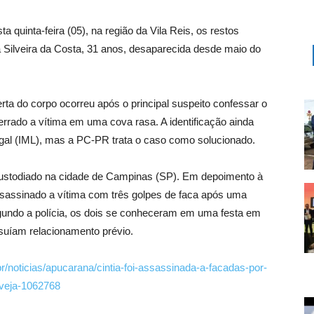
a quinta-feira (05), na região da Vila Reis, os restos
na Silveira da Costa, 31 anos, desaparecida desde maio do
ta do corpo ocorreu após o principal suspeito confessar o
terrado a vítima em uma cova rasa. A identificação ainda
Legal (IML), mas a PC-PR trata o caso como solucionado.
custodiado na cidade de Campinas (SP). Em depoimento à
sassinado a vítima com três golpes de faca após uma
gundo a polícia, os dois se conheceram em uma festa em
uíam relacionamento prévio.
.br/noticias/apucarana/cintia-foi-assassinada-a-facadas-por-
veja-1062768