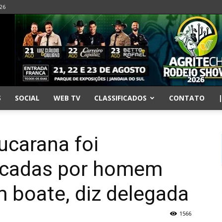
026
S
SOCIAL
WEB TV
CLASSIFICADOS
CONTATO
ucarana foi
acadas por homem
 boate, diz delegada
1566