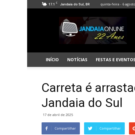
C
17.1
quinta-feira - 6 agost
Jandaia do Sul, BR
Jandaia
Online
INÍCIO
NOTÍCIAS
FESTAS E EVENTO
Carreta é arrast
Jandaia do Sul
17 de abril de 2025
Compartilhar
Compartilhar