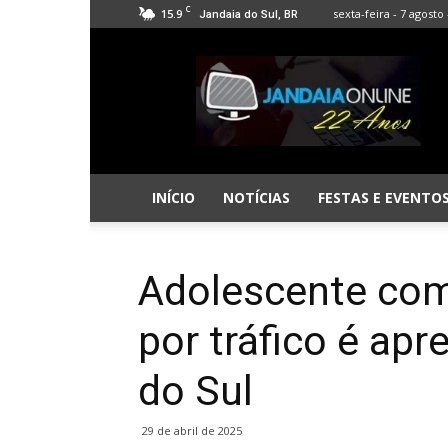
C
15.9
sexta-feira - 7 agosto 
Jandaia do Sul, BR
Jandaia
Online
INÍCIO
NOTÍCIAS
FESTAS E EVENTO
Adolescente com
por tráfico é ap
do Sul
29 de abril de 2025