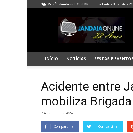
C
27.5
sábado - 8 agosto - 2
Jandaia do Sul, BR
Jandaia
Online
INÍCIO
NOTÍCIAS
FESTAS E EVENTO
Acidente entre 
mobiliza Brigada
16 de julho de 2024
Compartilhar
Compartilhar