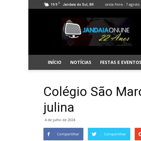
C
19.9
sexta-feira - 7 agosto 
Jandaia do Sul, BR
Jandaia
Online
INÍCIO
NOTÍCIAS
FESTAS E EVENTO
Colégio São Marc
julina
4 de julho de 2024
Compartilhar
Compartilhar