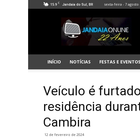
C
15.9
sexta-feira - 7 agosto 
Jandaia do Sul, BR
Jandaia
Online
INÍCIO
NOTÍCIAS
FESTAS E EVENTO
Veículo é furtad
residência dura
Cambira
12 de fevereiro de 2024