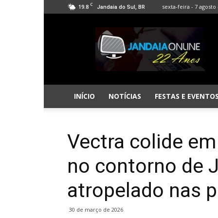
C
19.8
sexta-feira - 7 agosto 
Jandaia do Sul, BR
Jandaia
Online
INÍCIO
NOTÍCIAS
FESTAS E EVENTO
Vectra colide em
no contorno de 
atropelado nas 
30 de março de 2026