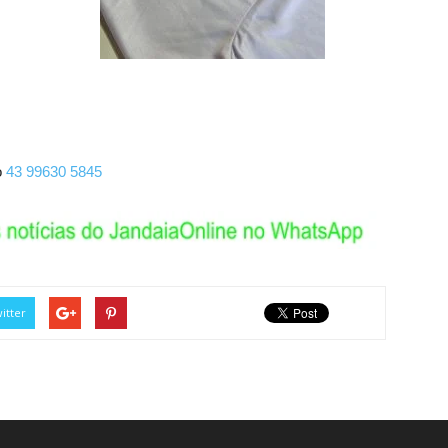
o
43 99630 5845
itter