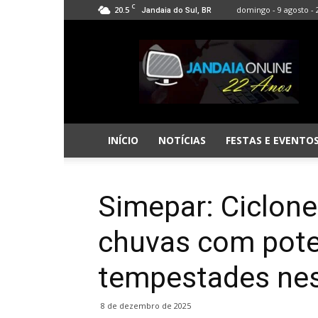
C
20.5
domingo - 9 agosto - 
Jandaia do Sul, BR
Jandaia
Online
INÍCIO
NOTÍCIAS
FESTAS E EVENTO
Simepar: Ciclone 
chuvas com pote
tempestades nes
8 de dezembro de 2025