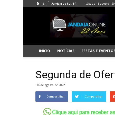
C
16.1
sábado - 8 agosto - 2
Jandaia do Sul, BR
Jandaia
Online
INÍCIO
NOTÍCIAS
FESTAS E EVENTO
Segunda de Ofer
14 de agosto de 2022
Compartilhar
Compartilhar