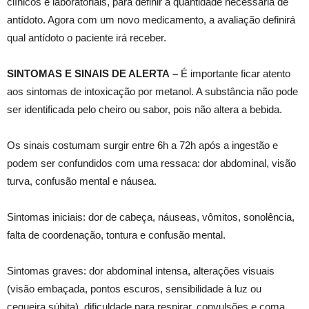
clínicos e laboratoriais, para definir a quantidade necessária de
antídoto. Agora com um novo medicamento, a avaliação definirá
qual antídoto o paciente irá receber.
SINTOMAS E SINAIS DE ALERTA –
É importante ficar atento
aos sintomas de intoxicação por metanol. A substância não pode
ser identificada pelo cheiro ou sabor, pois não altera a bebida.
Os sinais costumam surgir entre 6h a 72h após a ingestão e
podem ser confundidos com uma ressaca: dor abdominal, visão
turva, confusão mental e náusea.
Sintomas iniciais: dor de cabeça, náuseas, vômitos, sonolência,
falta de coordenação, tontura e confusão mental.
Sintomas graves: dor abdominal intensa, alterações visuais
(visão embaçada, pontos escuros, sensibilidade à luz ou
cegueira súbita), dificuldade para respirar, convulsões e coma.