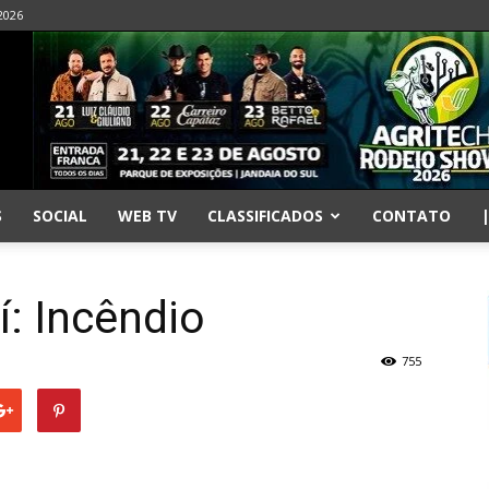
2026
S
SOCIAL
WEB TV
CLASSIFICADOS
CONTATO
í: Incêndio
755