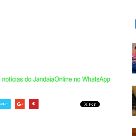
itter