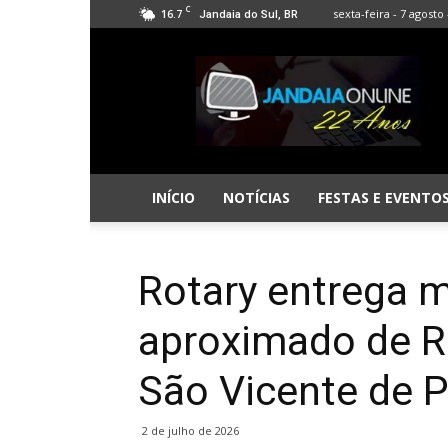
C
16.7
sexta-feira - 7 agosto 
Jandaia do Sul, BR
Jandaia
Online
INÍCIO
NOTÍCIAS
FESTAS E EVENTO
Rotary entrega m
aproximado de R$
São Vicente de 
2 de julho de 2026