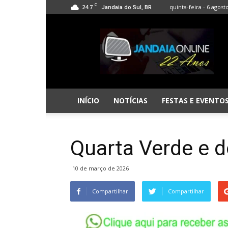
C
24.7
quinta-feira - 6 agost
Jandaia do Sul, BR
Jandaia
Online
INÍCIO
NOTÍCIAS
FESTAS E EVENTO
Quarta Verde e d
10 de março de 2026
Compartilhar
Compartilhar