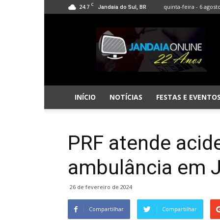
C
24.7
quinta-feira - 6 agost
Jandaia do Sul, BR
Jandaia
Online
INÍCIO
NOTÍCIAS
FESTAS E EVENTO
PRF atende acid
ambulância em J
26 de fevereiro de 2024
Compartilhar
Compartilhar