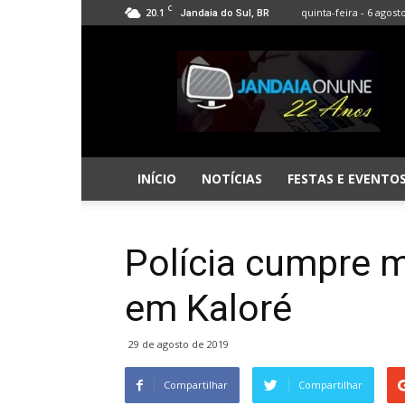
C
20.1
quinta-feira - 6 agost
Jandaia do Sul, BR
Jandaia
Online
INÍCIO
NOTÍCIAS
FESTAS E EVENTO
Polícia cumpre 
em Kaloré
29 de agosto de 2019
Compartilhar
Compartilhar