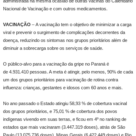
administrada na mesma ocasião de outras vacinas do Calendário
Nacional de Vacinação e com outros medicamentos.
VACINAÇÃO
– A vacinação tem o objetivo de minimizar a carga
viral e prevenir o surgimento de complicações decorrentes da
doença, reduzindo os sintomas nos grupos prioritários além de
diminuir a sobrecarga sobre os serviços de saúde.
O público-alvo para a vacinação da gripe no Paraná é
de 4.931.410 pessoas. A meta é atingir, pelo menos, 90% de cada
um dos grupos prioritários para vacinação de rotina contra
influenza: crianças, gestantes e idosos com 60 anos e mais.
No ano passado o Estado atingiu 58,93 % de cobertura vacinal
dos grupos prioritários, e 75,01 % de cobertura dos povos
indígenas vivendo em suas terras, e ficou em 4º no ranking de
estados que mais vacinaram (3.447.319 doses), atrás de São
Paulo (13.075.736 doses), Minas Gerais (6.422.449 doses) e Rio