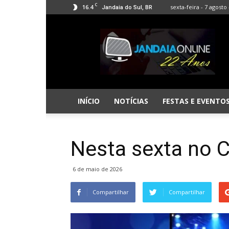
C
16.4
sexta-feira - 7 agosto 
Jandaia do Sul, BR
Jandaia
Online
INÍCIO
NOTÍCIAS
FESTAS E EVENTO
Nesta sexta no C
6 de maio de 2026
Compartilhar
Compartilhar