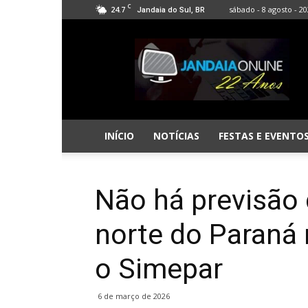
C
24.7
sábado - 8 agosto - 2
Jandaia do Sul, BR
Jandaia
Online
INÍCIO
NOTÍCIAS
FESTAS E EVENTO
Não há previsão 
norte do Paraná 
o Simepar
6 de março de 2026