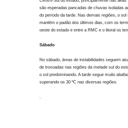
Centro-Sul do estado, principalmente nas áeas
são esperadas pancadas de chuvas isoladas ac
do período da tarde. Nas demais regiões, o so
mantêm o padão dos últimos dias, com os term
oeste do estado e entre a RMC e o litoral os t
Sábado
No sábado, áreas de instabilidades seguem a
de trovoadas nas regiões da metade sul do es
o sol predominando. A tarde segue muito abaf
superando os 30 ºC nas diversas regiões.
.