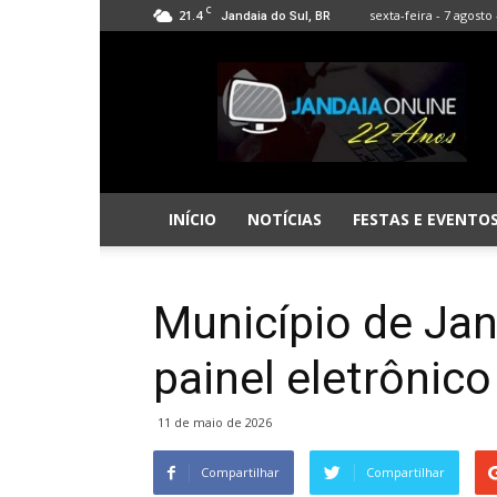
C
21.4
sexta-feira - 7 agosto 
Jandaia do Sul, BR
Jandaia
Online
INÍCIO
NOTÍCIAS
FESTAS E EVENTO
Município de Jan
painel eletrônic
11 de maio de 2026
Compartilhar
Compartilhar