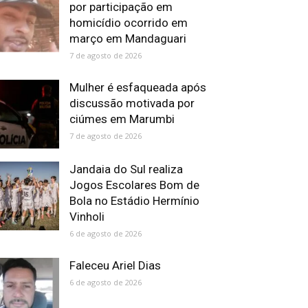
por participação em
homicídio ocorrido em
março em Mandaguari
7 de agosto de 2026
Mulher é esfaqueada após
discussão motivada por
ciúmes em Marumbi
7 de agosto de 2026
Jandaia do Sul realiza
Jogos Escolares Bom de
Bola no Estádio Hermínio
Vinholi
6 de agosto de 2026
Faleceu Ariel Dias
6 de agosto de 2026