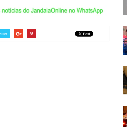
itter