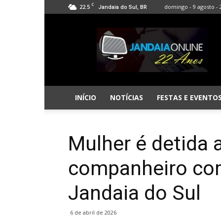
C
22.5
domingo - 9 agosto - 
Jandaia do Sul, BR
Jandaia
Online
INÍCIO
NOTÍCIAS
FESTAS E EVENTO
Mulher é detida 
companheiro com
Jandaia do Sul
6 de abril de 2026