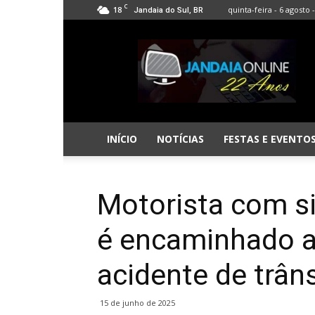
C
18
quinta-feira - 6 agosto 
Jandaia do Sul, BR
Jandaia
Online
INÍCIO
NOTÍCIAS
FESTAS E EVENTO
Motorista com s
é encaminhado a
acidente de trân
15 de junho de 2025