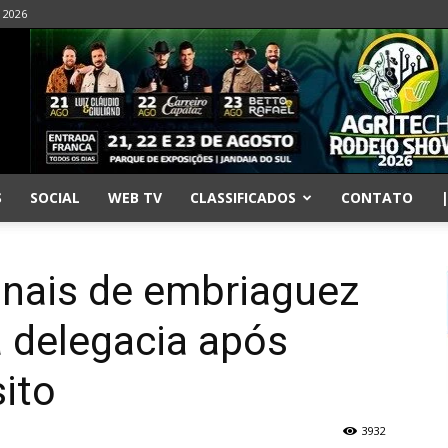
- 2026
S
SOCIAL
WEB TV
CLASSIFICADOS
CONTATO
inais de embriaguez
 delegacia após
sito
3932