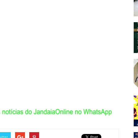
itter