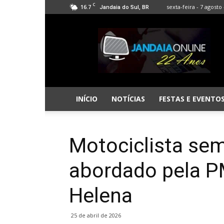
C
16.7
sexta-feira - 7 agosto 
Jandaia do Sul, BR
Jandaia
Online
INÍCIO
NOTÍCIAS
FESTAS E EVENTO
Motociclista sem
abordado pela P
Helena
25 de abril de 2026