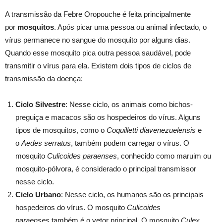
A transmissão da Febre Oropouche é feita principalmente
por
mosquitos
. Após picar uma pessoa ou animal infectado, o
vírus permanece no sangue do mosquito por alguns dias.
Quando esse mosquito pica outra pessoa saudável, pode
transmitir o vírus para ela. Existem dois tipos de ciclos de
transmissão da doença:
Ciclo Silvestre
: Nesse ciclo, os animais como bichos-
preguiça e macacos são os hospedeiros do vírus. Alguns
tipos de mosquitos, como o
Coquilletti diavenezuelensis
e
o
Aedes serratus
, também podem carregar o vírus. O
mosquito
Culicoides paraenses
, conhecido como maruim ou
mosquito-pólvora, é considerado o principal transmissor
nesse ciclo.
Ciclo Urbano
: Nesse ciclo, os humanos são os principais
hospedeiros do vírus. O mosquito
Culicoides
paraenses
também é o vetor principal. O mosquito
Culex