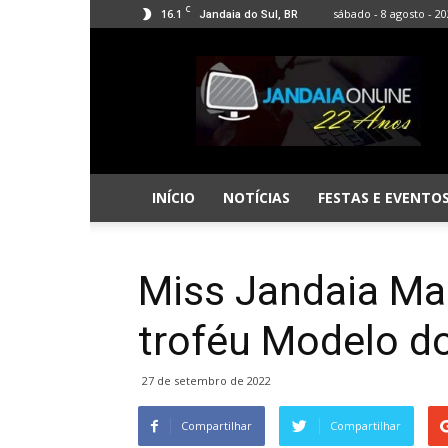
C
16.1
sábado - 8 agosto - 2
Jandaia do Sul, BR
Jandaia
Online
INÍCIO
NOTÍCIAS
FESTAS E EVENTO
Miss Jandaia Mar
troféu Modelo d
27 de setembro de 2022
Compartilhar
Compartilhar