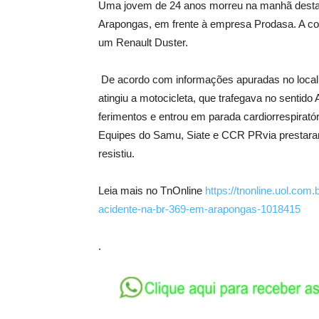
Uma jovem de 24 anos morreu na manhã desta q
Arapongas, em frente à empresa Prodasa. A col
um Renault Duster.
De acordo com informações apuradas no local,
atingiu a motocicleta, que trafegava no sentid
ferimentos e entrou em parada cardiorrespiratór
Equipes do Samu, Siate e CCR PRvia prestaram
resistiu.
Leia mais no TnOnline
https://tnonline.uol.co
acidente-na-br-369-em-arapongas-1018415
.