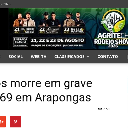
o - 2026
S
SOCIAL
WEB TV
CLASSIFICADOS
CONTATO
s morre em grave
369 em Arapongas
2772