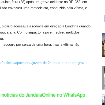
uinta-feira (28) após um grave acidente na BR-369, em
isão envolveu uma motocicleta, conduzida pela vítima, e
 o carro acessava a rodovia em direção a Londrina quando
o Apucarana. Com o impacto, a jovem sofreu múltiplos
ia.
 socorro por cerca de uma hora, mas a vítima não
m.br/noticias/apucarana/jovem-de-24-anos-morre-em-grave-