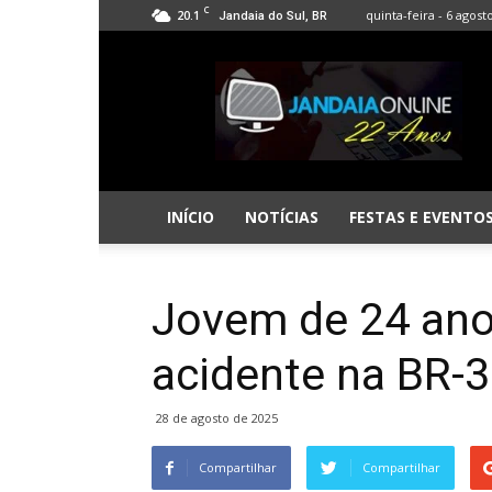
C
20.1
quinta-feira - 6 agost
Jandaia do Sul, BR
Jandaia
Online
INÍCIO
NOTÍCIAS
FESTAS E EVENTO
Jovem de 24 ano
acidente na BR-
28 de agosto de 2025
Compartilhar
Compartilhar