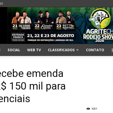
026
S
SOCIAL
WEB TV
CLASSIFICADOS
CONTATO
recebe emenda
$ 150 mil para
enciais
1001