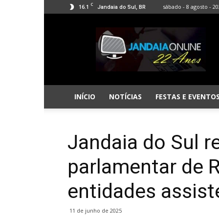
C
16.1
sábado - 8 agosto - 2
Jandaia do Sul, BR
Jandaia
Online
INÍCIO
NOTÍCIAS
FESTAS E EVENTO
Jandaia do Sul 
parlamentar de R
entidades assist
11 de junho de 2025