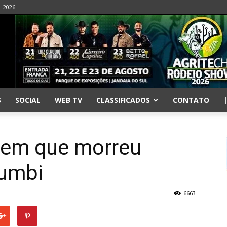
- 2026
S
SOCIAL
WEB TV
CLASSIFICADOS
CONTATO
mem que morreu
umbi
6663