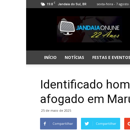
C
19.8
sexta-feira - 7 agosto 
Jandaia do Sul, BR
Jandaia
Online
INÍCIO
NOTÍCIAS
FESTAS E EVENTO
Identificado ho
afogado em Mar
25 de maio de 2025
Compartilhar
Compartilhar