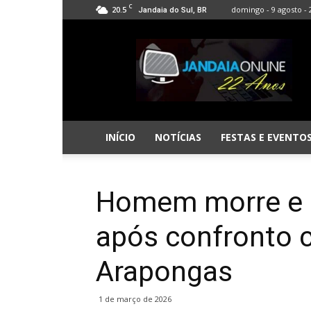
C
20.5
domingo - 9 agosto - 
Jandaia do Sul, BR
Jandaia
Online
INÍCIO
NOTÍCIAS
FESTAS E EVENTO
Homem morre e m
após confronto
Arapongas
1 de março de 2026