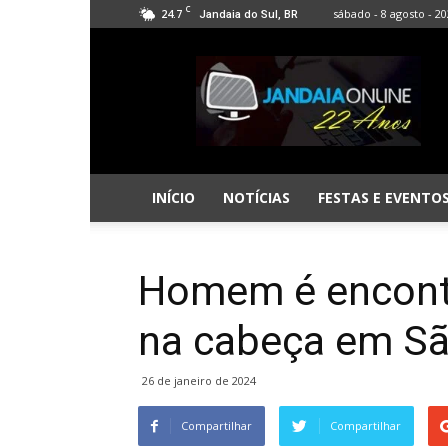
C
24.7
sábado - 8 agosto - 2
Jandaia do Sul, BR
Jandaia
Online
INÍCIO
NOTÍCIAS
FESTAS E EVENTO
Homem é encont
na cabeça em Sã
26 de janeiro de 2024
Compartilhar
Compartilhar