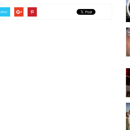
itter