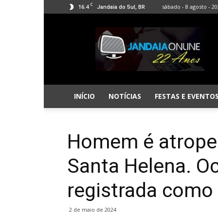
C
16.4
sábado - 8 agosto - 2
Jandaia do Sul, BR
Jandaia
Online
INÍCIO
NOTÍCIAS
FESTAS E EVENTO
Homem é atrope
Santa Helena. Oc
registrada como
2 de maio de 2024