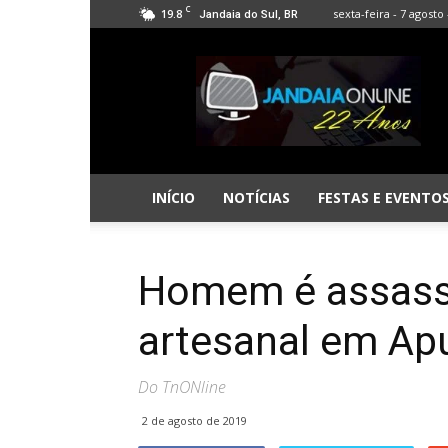
C
19.8
sexta-feira - 7 agosto 
Jandaia do Sul, BR
Jandaia
Online
INÍCIO
NOTÍCIAS
FESTAS E EVENTO
Homem é assass
artesanal em Ap
Do TnONline
2 de agosto de 2019