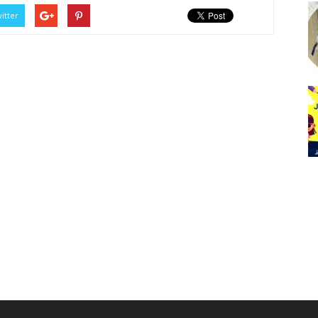
itter