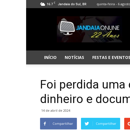
C
16.7
quinta-feira - 6 agost
Jandaia do Sul, BR
Jandaia
Online
INÍCIO
NOTÍCIAS
FESTAS E EVENTO
Foi perdida uma 
dinheiro e docu
14 de abril de 2024
Compartilhar
Compartilhar