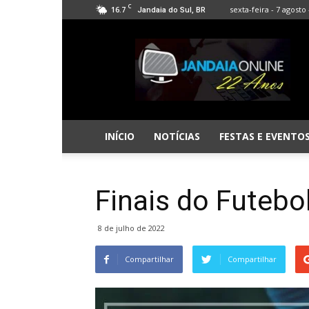
C
16.7
sexta-feira - 7 agosto 
Jandaia do Sul, BR
Jandaia
Online
INÍCIO
NOTÍCIAS
FESTAS E EVENTO
Finais do Futebo
8 de julho de 2022
Compartilhar
Compartilhar