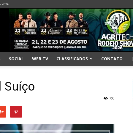
- 2026
S
SOCIAL
WEB TV
CLASSIFICADOS
CONTATO
l Suíço
703