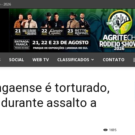
o - 2026
S
SOCIAL
WEB TV
CLASSIFICADOS
CONTATO
gaense é torturado,
durante assalto a
l
1695