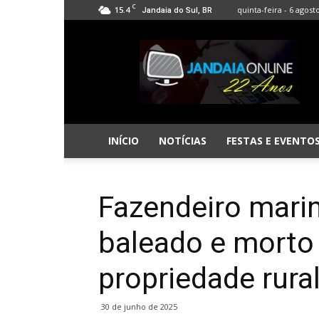
C
15.4
quinta-feira - 6 agost
Jandaia do Sul, BR
Jandaia
Online
INÍCIO
NOTÍCIAS
FESTAS E EVENTO
Fazendeiro marin
baleado e morto 
propriedade rura
30 de junho de 2025