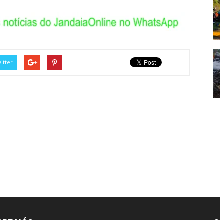
itter