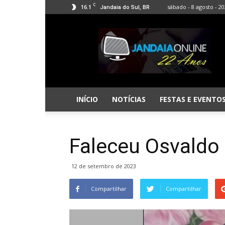
C
16.1
sábado - 8 agosto - 2
Jandaia do Sul, BR
Jandaia
Online
INÍCIO
NOTÍCIAS
FESTAS E EVENTO
Faleceu Osvaldo
12 de setembro de 2023
Compartilhar
Compartilhar