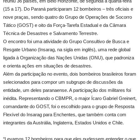
reuniu 36 países, em Belo Horizonte, de segunda a quarta-feira
(15 a 17). Do Paraná participaram 12 bombeiros – três oficiais e
nove praças, sendo quatro do Grupo de Operações de Socorro
Tático (GOST) e oito da Força-Tarefa Estadual e da Câmara
Técnica de Desastres e Salvamento Terrestre.
O encontro foi uma atividade do Grupo Consultivo de Busca e
Resgate Urbano (Insarag, na sigla em inglês), uma rede global
ligada à Organização das Nações Unidas (ONU), que padroniza
e orienta ações em situações de desastres.
Além da participação no evento, dois bombeiros brasileiros foram
selecionados para compor um subgrupo de discussões da
entidade, um deles paranaense. A participação dos militares foi
inédita. Representando o CBMPR, o major Ícaro Gabriel Greinert,
comandante do GOST, foi o escolhido para o grupo de Resposta
Flexível do Insarag para Enchentes, que também conta com
integrantes da Austrália, Inglaterra, Estados Unidos e Chile.
“Levamos 12 bombeiros para que eles pudessem entender o que