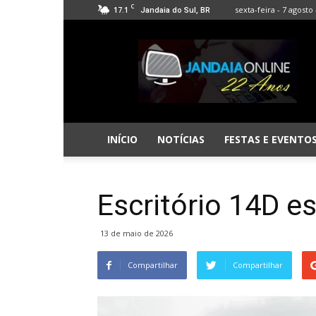
C
17.1
sexta-feira - 7 agosto 
Jandaia do Sul, BR
Jandaia
Online
INÍCIO
NOTÍCIAS
FESTAS E EVENTO
Escritório 14D e
13 de maio de 2026
Compartilhar
Compartilhar