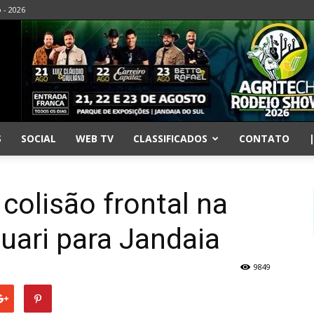
o - 2026
S
SOCIAL
WEB TV
CLASSIFICADOS
CONTATO
olisão frontal na
uari para Jandaia
9849