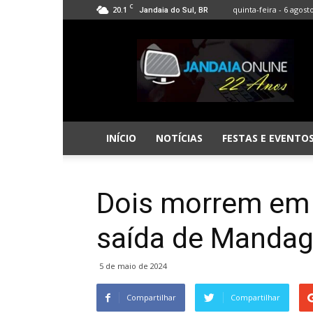
C
20.1
quinta-feira - 6 agost
Jandaia do Sul, BR
Jandaia
Online
INÍCIO
NOTÍCIAS
FESTAS E EVENTO
Dois morrem em c
saída de Mandag
5 de maio de 2024
Compartilhar
Compartilhar