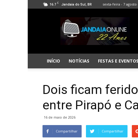
C
16.7
sexta-feira - 7 agosto 
Jandaia do Sul, BR
Jandaia
Online
INÍCIO
NOTÍCIAS
FESTAS E EVENTO
Dois ficam ferid
entre Pirapó e C
16 de maio de 2026
Compartilhar
Compartilhar