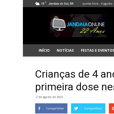
C
18
quinta-feira - 6 agosto 
Jandaia do Sul, BR
Jandaia
Online
INÍCIO
NOTÍCIAS
FESTAS E EVENTO
Crianças de 4 a
primeira dose nes
2 de agosto de 2022
Compartilhar
Compartilhar