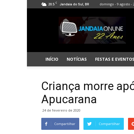
C
20.5
domingo - 9 agosto - 
Jandaia do Sul, BR
Jandaia
Online
INÍCIO
NOTÍCIAS
FESTAS E EVENTO
Criança morre ap
Apucarana
24 de fevereiro de 2020
Compartilhar
Compartilhar