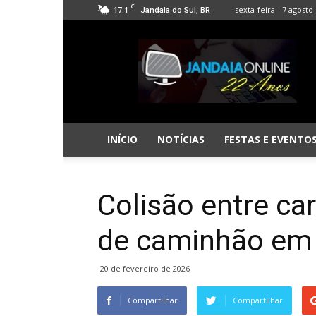
C
17.1
sexta-feira - 7 agosto 
Jandaia do Sul, BR
Jandaia
Online
INÍCIO
NOTÍCIAS
FESTAS E EVENTO
Colisão entre ca
de caminhão em 
20 de fevereiro de 2026
Compartilhar
Compartilhar